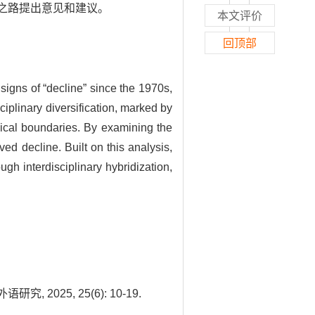
之路提出意见和建议。
本文评价
回顶部
signs of “decline” since the 1970s,
ciplinary diversification, marked by
gical boundaries. By examining the
ed decline. Built on this analysis,
gh interdisciplinary hybridization,
025, 25(6): 10-19.