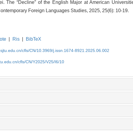
i. The “Decline” of the English Major at American Universitie
Contemporary Foreign Languages Studies, 2025, 25(6): 10-19.
ote
|
Ris
|
BibTeX
.sjtu.edu.cn/cfls/CN/10.3969/j.issn.1674-8921.2025.06.002
jtu.edu.cn/cfls/CN/Y2025/V25/I6/10