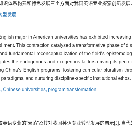
主知识体系构建和特色发展三个方面对我国英语专业探索创新发展
转型发展
English major in American universities has exhibited increasing 
llment. This contraction catalyzed a transformative phase of dis
s and fundamental reconceptualization of the field’s epistemolo
rogates the endogenous and exogenous factors driving its perceiv
 China’s English programs: fostering curricular pluralism throu
paradigms, and nurturing discipline-specific institutional ethos.
s,
Chinese universities,
program transformation
英语专业的“衰落”及其对我国英语专业转型发展的启示[J]. 当代外语研究, 2