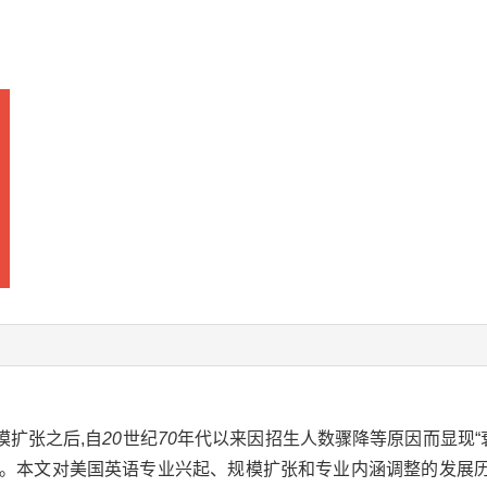
模扩张之后,自
20
世纪
70
年代以来因招生人数骤降等原因而显现“
。本文对美国英语专业兴起、规模扩张和专业内涵调整的发展历程