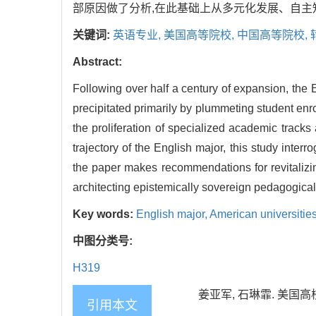
部原因做了分析,在此基础上从多元化发展、自
关键词:
英语专业,
美国高等院校,
中国高等院校,
Abstract:
Following over half a century of expansion, the 
precipitated primarily by plummeting student enro
the proliferation of specialized academic track
trajectory of the English major, this study inter
the paper makes recommendations for revitalizing
architecting epistemically sovereign pedagogical 
Key words:
English major,
American universitie
中图分类号:
H319
姜亚军, 石琳霏. 美国高校
引用本文