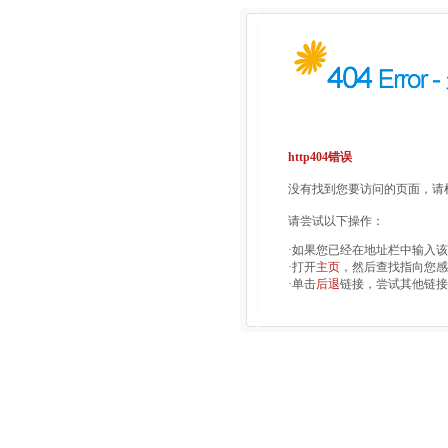
http404错误
没有找到您要访问的页面，请检
请尝试以下操作：
·如果您已经在地址栏中输入
·打开
主页
，然后查找指向您感
·单击
后退
链接，尝试其他链接