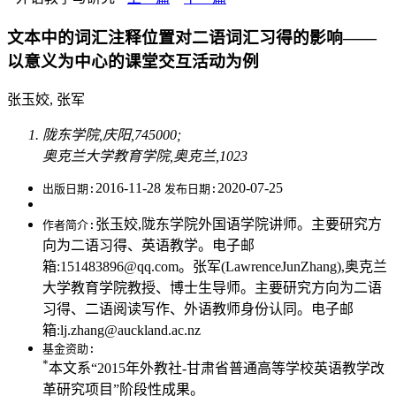
文本中的词汇注释位置对二语词汇习得的影响——
以意义为中心的课堂交互活动为例
张玉姣, 张军
陇东学院,庆阳,745000;
奥克兰大学教育学院,奥克兰,1023
2016-11-28
2020-07-25
出版日期:
发布日期:
张玉姣,陇东学院外国语学院讲师。主要研究方
作者简介:
向为二语习得、英语教学。电子邮
箱:151483896@qq.com。张军(LawrenceJunZhang),奥克兰
大学教育学院教授、博士生导师。主要研究方向为二语
习得、二语阅读写作、外语教师身份认同。电子邮
箱:lj.zhang@auckland.ac.nz
基金资助:
*
本文系“2015年外教社-甘肃省普通高等学校英语教学改
革研究项目”阶段性成果。