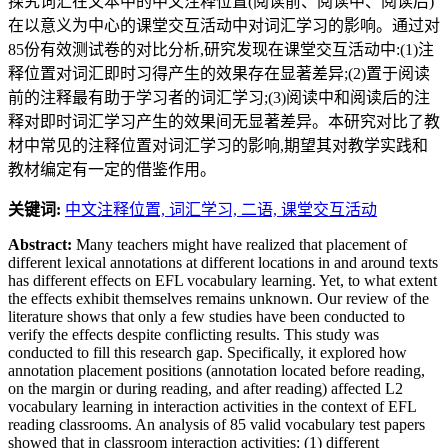
探究词汇在文本中的中文注释位置(阅读前、阅读中、阅读后)
在以意义为中心的课堂交互活动中对词汇学习的影响。通过对
85份有效测试卷的对比分析,研究发现在课堂交互活动中:(1)注
释位置对词汇即时习得产生的效果存在显著差异;(2)置于阅读
前的注释最有助于学习者的词汇学习;(3)阅读中和阅读后的注
释对即时词汇学习产生的效果间无显著差异。本研究对比了教
材中常见的注释位置对词汇学习的影响,期望其对教学实践和
教材编定有一定的借鉴作用。
关键词:
中文注释位置,
词汇学习,
二语,
课堂交互活动
Abstract:
Many teachers might have realized that placement of
different lexical annotations at different locations in and around texts
has different effects on EFL vocabulary learning. Yet, to what extent
the effects exhibit themselves remains unknown. Our review of the
literature shows that only a few studies have been conducted to
verify the effects despite conflicting results. This study was
conducted to fill this research gap. Specifically, it explored how
annotation placement positions (annotation located before reading,
on the margin or during reading, and after reading) affected L2
vocabulary learning in interaction activities in the context of EFL
reading classrooms. An analysis of 85 valid vocabulary test papers
showed that in classroom interaction activities: (1) different