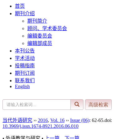
首页
期刊介绍
期刊简介
顾问、学术委员会
编辑委员会
编辑部成员
本刊公告
学术活动
投稿指南
期刊订阅
联系我们
English
当代外语研究
››
2016
,
Vol. 16
››
Issue (06)
: 62-65.
doi:
10.3969/j.issn.1674-8921.2016.06.010
• 外语教学与研究 •
上一篇
下一篇