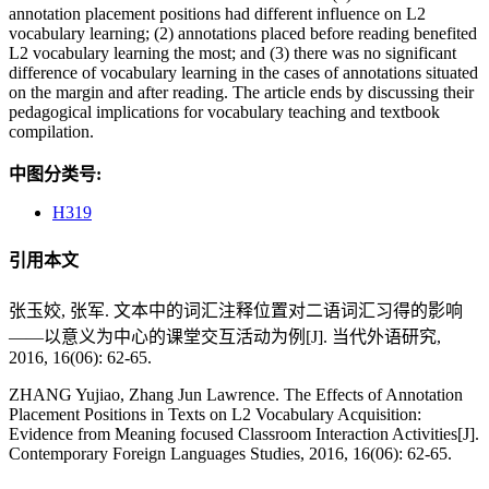
annotation placement positions had different influence on L2
vocabulary learning; (2) annotations placed before reading benefited
L2 vocabulary learning the most; and (3) there was no significant
difference of vocabulary learning in the cases of annotations situated
on the margin and after reading. The article ends by discussing their
pedagogical implications for vocabulary teaching and textbook
compilation.
中图分类号:
H319
引用本文
张玉姣, 张军. 文本中的词汇注释位置对二语词汇习得的影响
——以意义为中心的课堂交互活动为例[J]. 当代外语研究,
2016, 16(06): 62-65.
ZHANG Yujiao, Zhang Jun Lawrence. The Effects of Annotation
Placement Positions in Texts on L2 Vocabulary Acquisition:
Evidence from Meaning focused Classroom Interaction Activities[J].
Contemporary Foreign Languages Studies, 2016, 16(06): 62-65.