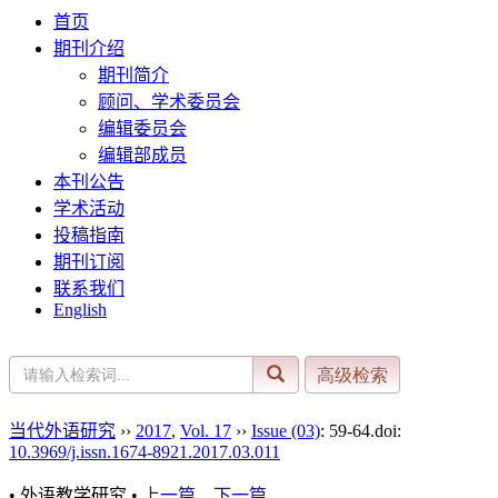
首页
期刊介绍
期刊简介
顾问、学术委员会
编辑委员会
编辑部成员
本刊公告
学术活动
投稿指南
期刊订阅
联系我们
English
当代外语研究
››
2017
,
Vol. 17
››
Issue (03)
: 59-64.
doi:
10.3969/j.issn.1674-8921.2017.03.011
• 外语教学研究 •
上一篇
下一篇