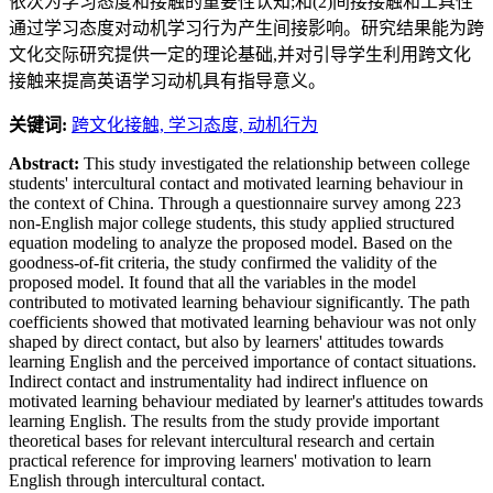
依次为学习态度和接触的重要性认知;和(2)间接接触和工具性
通过学习态度对动机学习行为产生间接影响。研究结果能为跨
文化交际研究提供一定的理论基础,并对引导学生利用跨文化
接触来提高英语学习动机具有指导意义。
关键词:
跨文化接触,
学习态度,
动机行为
Abstract:
This study investigated the relationship between college
students' intercultural contact and motivated learning behaviour in
the context of China. Through a questionnaire survey among 223
non-English major college students, this study applied structured
equation modeling to analyze the proposed model. Based on the
goodness-of-fit criteria, the study confirmed the validity of the
proposed model. It found that all the variables in the model
contributed to motivated learning behaviour significantly. The path
coefficients showed that motivated learning behaviour was not only
shaped by direct contact, but also by learners' attitudes towards
learning English and the perceived importance of contact situations.
Indirect contact and instrumentality had indirect influence on
motivated learning behaviour mediated by learner's attitudes towards
learning English. The results from the study provide important
theoretical bases for relevant intercultural research and certain
practical reference for improving learners' motivation to learn
English through intercultural contact.