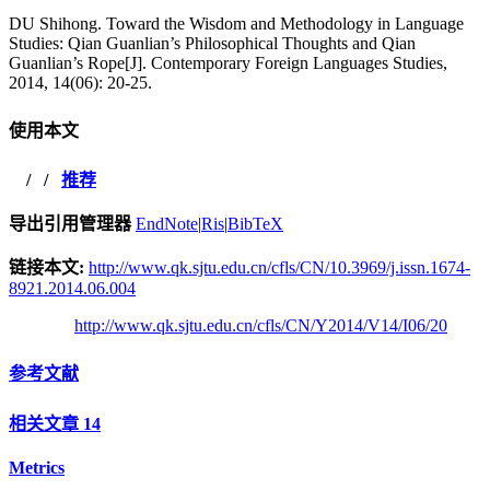
DU Shihong. Toward the Wisdom and Methodology in Language
Studies: Qian Guanlian’s Philosophical Thoughts and Qian
Guanlian’s Rope[J]. Contemporary Foreign Languages Studies,
2014, 14(06): 20-25.
使用本文
/
/
推荐
导出引用管理器
EndNote
|
Ris
|
BibTeX
链接本文:
http://www.qk.sjtu.edu.cn/cfls/CN/10.3969/j.issn.1674-
8921.2014.06.004
http://www.qk.sjtu.edu.cn/cfls/CN/Y2014/V14/I06/20
参考文献
相关文章
14
Metrics