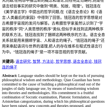
究问题,在构想中推出新的概念和理论,而在明定范畴时,则是在
语言经验事实的研究中做到“明类、知故、晓理”。钱冠连在
《美学语言学》中提出的哲学问题,在《语言全息论》和《语
言:人类最后的家园》中得到了回答。钱冠连的哲学思想是对
古希腊宇宙观的发问与解答。古希腊哲学家虽然认识到了“宇
宙的秩序”同“人类思想的秩序”类似,但似乎未找到这两种秩序
的联系方法。钱冠连找到了捆绑这两种秩序的方法。语言全息
关系就是用来捆绑宇宙、人和语言的绳子。“钱冠连的绳子”还
用来串起语词与世界的道理,把人的存在维系在程式性语言行
为中。“钱冠连的绳子”是一项不容忽视的哲学贡献。
关键词:
语言研究,
智慧,
方法论,
哲学思想,
语言全息论,
钱冠
连的绳子
Abstract:
Language studies should be kept on the track of pursuing
philosophical wisdom and methodology. Qian Guanlian has been
committed to the cause of building a philosophical road out of the
jungles of daily language use, by means of transforming wisdom
into theories and methodologies. His commitment is a fruitful
combination of Socratic examination, Platonic formulation, and
Aristotelian categorization, during which his philosophical questions
have been raised, new concepts and theories proposed, and