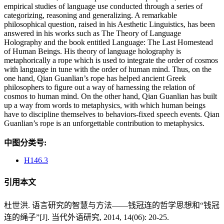
empirical studies of language use conducted through a series of
categorizing, reasoning and generalizing. A remarkable
philosophical question, raised in his Aesthetic Linguistics, has been
answered in his works such as The Theory of Language
Holography and the book entitled Language: The Last Homestead
of Human Beings. His theory of language holography is
metaphorically a rope which is used to integrate the order of cosmos
with language in tune with the order of human mind. Thus, on the
one hand, Qian Guanlian’s rope has helped ancient Greek
philosophers to figure out a way of harnessing the relation of
cosmos to human mind. On the other hand, Qian Guanlian has built
up a way from words to metaphysics, with which human beings
have to discipline themselves to behaviors-fixed speech events. Qian
Guanlian’s rope is an unforgettable contribution to metaphysics.
中图分类号:
H146.3
引用本文
杜世洪. 语言研究的智慧与方法——钱冠连的哲学思想和“钱冠
连的绳子”[J]. 当代外语研究, 2014, 14(06): 20-25.