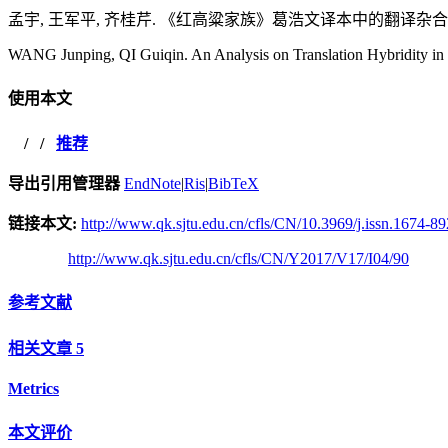
孟宇, 王军平, 齐桂芹. 《红高粱家族》葛浩文译本中的翻译杂合解析[J]. 当
WANG Junping, QI Guiqin. An Analysis on Translation Hybridity in 
使用本文
/
/
推荐
导出引用管理器
EndNote
|
Ris
|
BibTeX
链接本文:
http://www.qk.sjtu.edu.cn/cfls/CN/10.3969/j.issn.1674-8
http://www.qk.sjtu.edu.cn/cfls/CN/Y2017/V17/I04/90
参考文献
相关文章
5
Metrics
本文评价