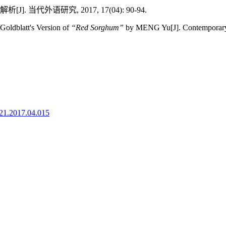
代外语研究, 2017, 17(04): 90-94.
Goldblatt's Version of
“Red Sorghum”
by MENG Yu[J]. Contemporary F
921.2017.04.015