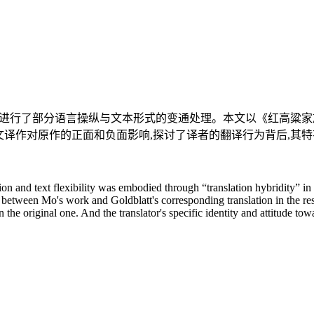
地进行了部分语言操纵与文本形式的变通处理。本文以《红高粱
文译作对原作的正面和负面影响,探讨了译者的翻译行为背后,其
ion and text flexibility was embodied through “translation hybridity” 
between Mo's work and Goldblatt's corresponding translation in the respe
 the original one. And the translator's specific identity and attitude to