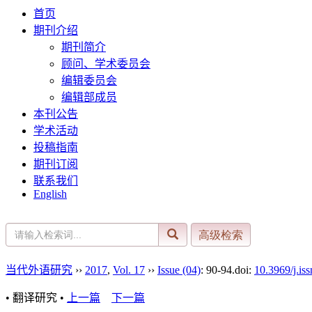
首页
期刊介绍
期刊简介
顾问、学术委员会
编辑委员会
编辑部成员
本刊公告
学术活动
投稿指南
期刊订阅
联系我们
English
当代外语研究
››
2017
,
Vol. 17
››
Issue (04)
: 90-94.
doi:
10.3969/j.is
• 翻译研究 •
上一篇
下一篇