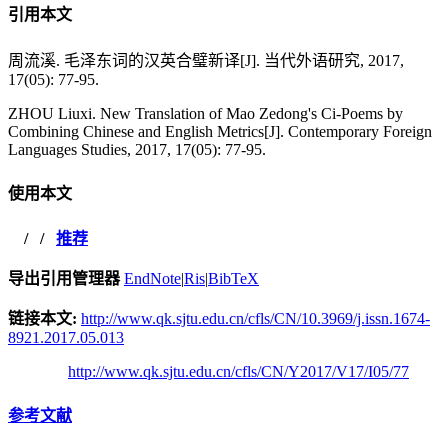
引用本文
周流溪. 毛泽东词的汉英合璧新译[J]. 当代外语研究, 2017,
17(05): 77-95.
ZHOU Liuxi. New Translation of Mao Zedong's Ci-Poems by
Combining Chinese and English Metrics[J]. Contemporary Foreign
Languages Studies, 2017, 17(05): 77-95.
使用本文
/
/
推荐
导出引用管理器
EndNote
|
Ris
|
BibTeX
链接本文:
http://www.qk.sjtu.edu.cn/cfls/CN/10.3969/j.issn.1674-
8921.2017.05.013
http://www.qk.sjtu.edu.cn/cfls/CN/Y2017/V17/I05/77
参考文献