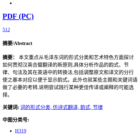
PDF (PC)
512
摘要/Abstract
摘要：
本文重点从毛泽东词的形式分类和艺术特色方面探讨
如何贯彻汉英合璧翻译的新原则,具体分析作品的韵式、节
律、句法及其在英语中的转换法,包括调整原文和译文的分行
使之基本对应以便于显示韵式。此外也就某些主题和关键词语
做了必要的考辨,说明尝试践行某种更佳传译或阐释的可能选
择。
关键词:
词的形式分类,
仿诗式翻译,
韵式,
节律
中图分类号:
H319