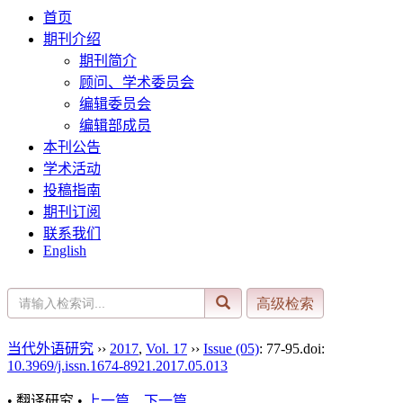
首页
期刊介绍
期刊简介
顾问、学术委员会
编辑委员会
编辑部成员
本刊公告
学术活动
投稿指南
期刊订阅
联系我们
English
当代外语研究
››
2017
,
Vol. 17
››
Issue (05)
: 77-95.
doi:
10.3969/j.issn.1674-8921.2017.05.013
• 翻译研究 •
上一篇
下一篇