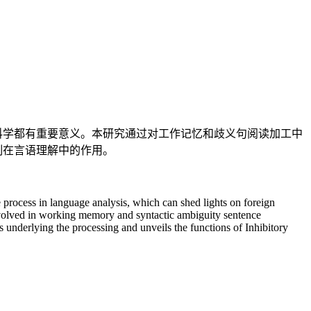
科学都有重要意义。本研究通过对工作记忆和歧义句阅读加工中
制在言语理解中的作用。
ve process in language analysis, which can shed lights on foreign
involved in working memory and syntactic ambiguity sentence
 underlying the processing and unveils the functions of Inhibitory