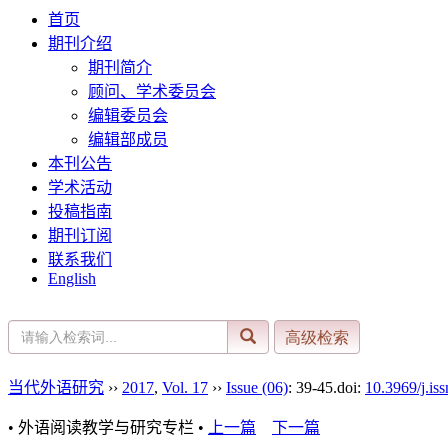
首页
期刊介绍
期刊简介
顾问、学术委员会
编辑委员会
编辑部成员
本刊公告
学术活动
投稿指南
期刊订阅
联系我们
English
当代外语研究
››
2017
,
Vol. 17
››
Issue (06)
: 39-45.
doi:
10.3969/j.is
• 外语阅读教学与研究专栏 •
上一篇
下一篇