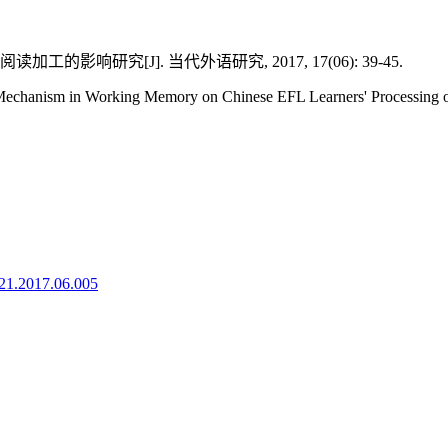
响研究[J]. 当代外语研究, 2017, 17(06): 39-45.
chanism in Working Memory on Chinese EFL Learners' Processing of 
921.2017.06.005