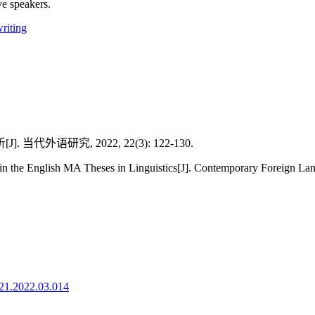
ve speakers.
riting
研究, 2022, 22(3): 122-130.
n the English MA Theses in Linguistics[J]. Contemporary Foreign Lan
921.2022.03.014