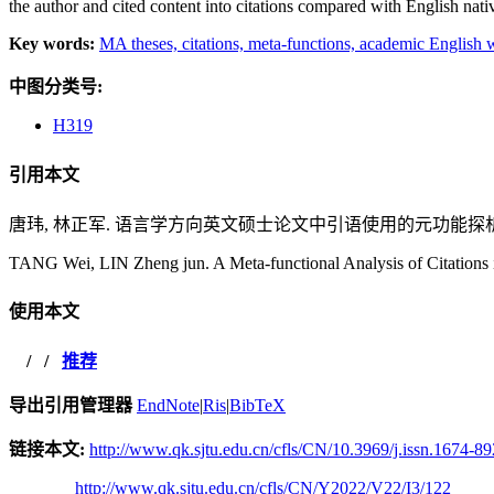
the author and cited content into citations compared with English nati
Key words:
MA theses,
citations,
meta-functions,
academic English w
中图分类号:
H319
引用本文
唐玮, 林正军. 语言学方向英文硕士论文中引语使用的元功能探析[J]. 当代外语
TANG Wei, LIN Zheng jun. A Meta-functional Analysis of Citations i
使用本文
/
/
推荐
导出引用管理器
EndNote
|
Ris
|
BibTeX
链接本文:
http://www.qk.sjtu.edu.cn/cfls/CN/10.3969/j.issn.1674-8
http://www.qk.sjtu.edu.cn/cfls/CN/Y2022/V22/I3/122