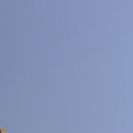
交大期刊
SJTU JOURNAL CENTER