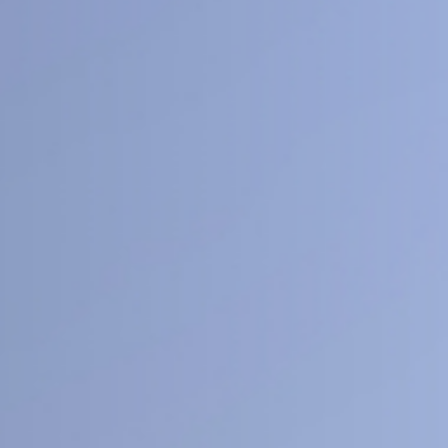
40
1
+
医工交叉
人文社