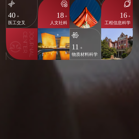
40
18
16
+
+
+
医工交叉
人文社科
工程信息科学
11
+
物质材料科学