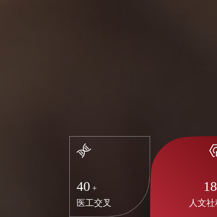
40
1
+
医工交叉
人文社