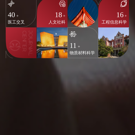
40
18
16
+
+
+
医工交叉
人文社科
工程信息科学
11
+
物质材料科学