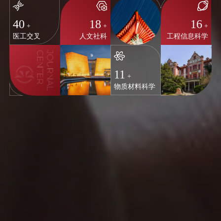
40
18
16
+
+
+
医工交叉
人文社科
工程信息科学
11
+
物质材料科学