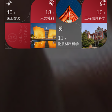
40
18
16
+
+
+
医工交叉
人文社科
工程信息科学
11
+
物质材料科学