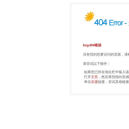
http404错误
没有找到您要访问的页面，请检
请尝试以下操作：
·如果您已经在地址栏中输入
·打开
主页
，然后查找指向您感
·单击
后退
链接，尝试其他链接