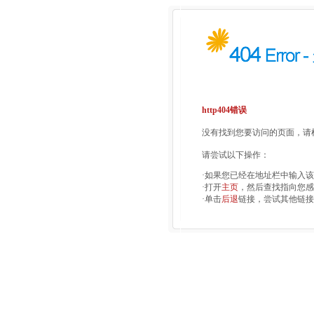
http404错误
没有找到您要访问的页面，请检
请尝试以下操作：
·如果您已经在地址栏中输入
·打开
主页
，然后查找指向您感
·单击
后退
链接，尝试其他链接