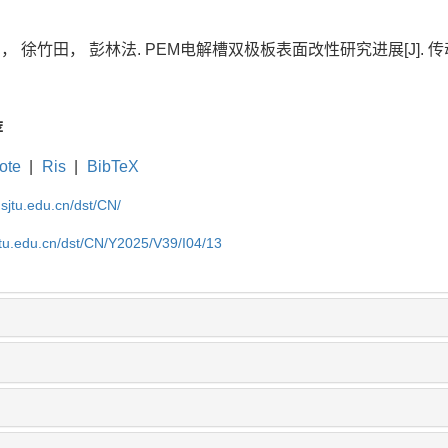
徐竹田， 彭林法. PEM电解槽双极板表面改性研究进展[J]. 传动技术, 20
荐
ote
|
Ris
|
BibTeX
.sjtu.edu.cn/dst/CN/
jtu.edu.cn/dst/CN/Y2025/V39/I04/13