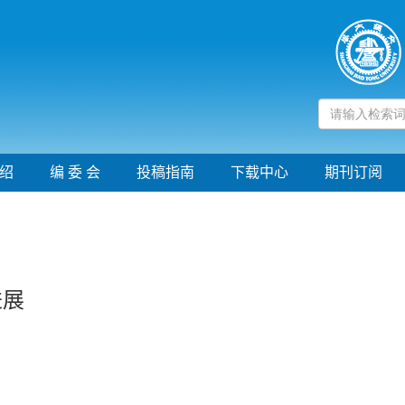
绍
编 委 会
投稿指南
下载中心
期刊订阅
进展