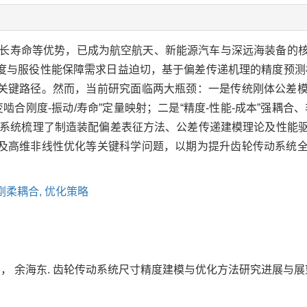
长寿命等优势，已成为航空航天、新能源汽车与深远海装备的
度与服役性能保障需求日益迫切，基于偏差传递机理的精度预测
关键路径。然而，当前研究面临两大瓶颈：一是传统刚体公差
啮合刚度-振动/寿命”定量映射；二是“精度-性能-成本”强耦合
，系统梳理了制造装配偏差表征方法、公差传递建模理论及性能
及高维非线性优化等关键科学问题，以期为提升齿轮传动系统
刚柔耦合,
优化策略
余海东. 齿轮传动系统尺寸精度建模与优化方法研究进展与展望[J]. 传动技术