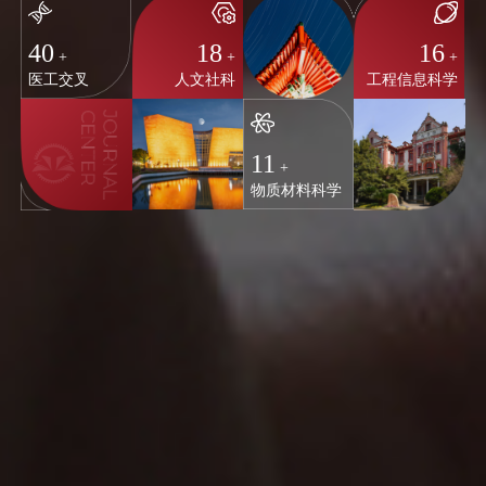
40
18
16
+
+
+
医工交叉
人文社科
工程信息科学
11
+
物质材料科学