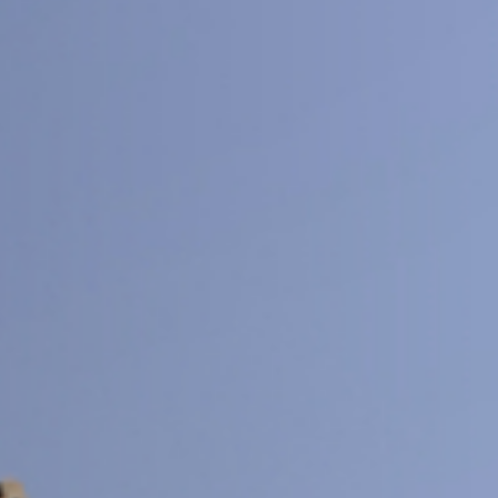
交大期刊
SJTU JOURNAL CENTER