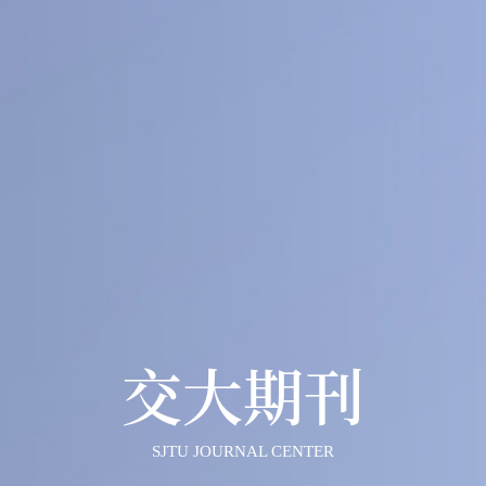
40
1
+
医工交叉
人文社