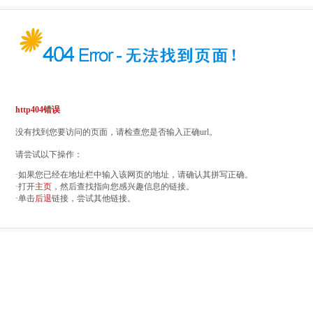
http404错误
没有找到您要访问的页面，请检查您是否输入正确url。
请尝试以下操作：
·如果您已经在地址栏中输入该网页的地址，请确认其拼写正确。
·打开
主页
，然后查找指向您感兴趣信息的链接。
·单击
后退
链接，尝试其他链接。