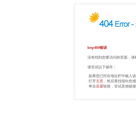
http404错误
没有找到您要访问的页面，请检
请尝试以下操作：
·如果您已经在地址栏中输入
·打开
主页
，然后查找指向您感
·单击
后退
链接，尝试其他链接