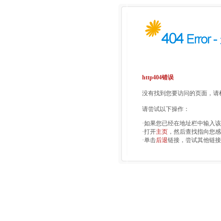
http404错误
没有找到您要访问的页面，请检
请尝试以下操作：
·如果您已经在地址栏中输入
·打开
主页
，然后查找指向您感
·单击
后退
链接，尝试其他链接