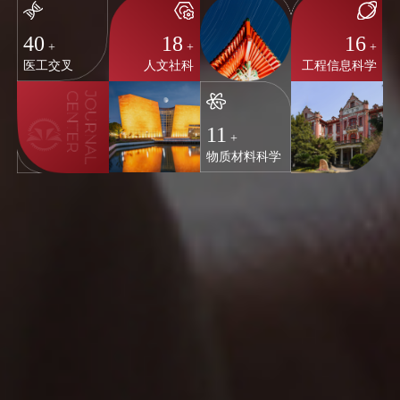
40
18
16
+
+
+
医工交叉
人文社科
工程信息科学
11
+
物质材料科学