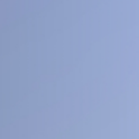
40
1
+
医工交叉
人文社