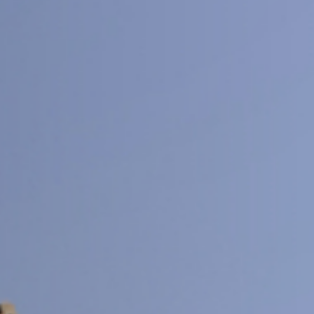
交大期刊
SJTU JOURNAL CENTER