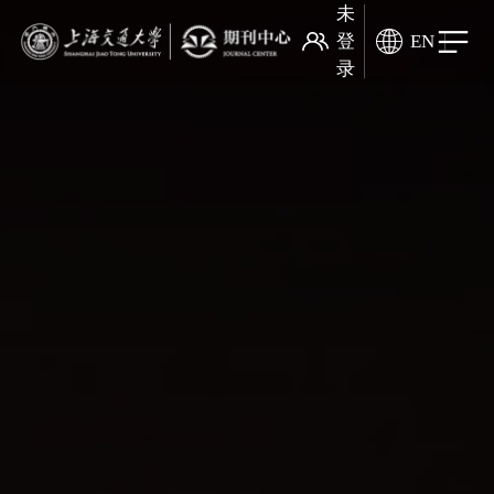
未
登
EN
录