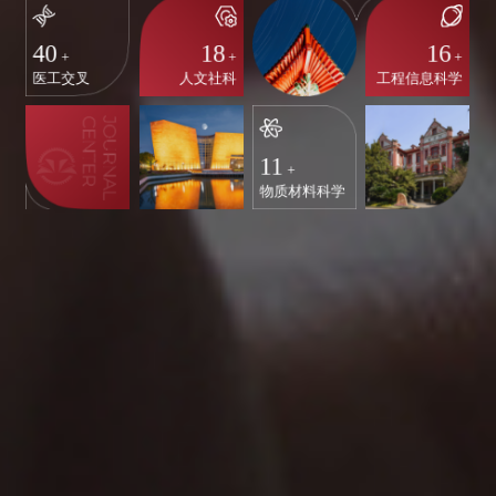
40
18
16
+
+
+
医工交叉
人文社科
工程信息科学
11
+
物质材料科学