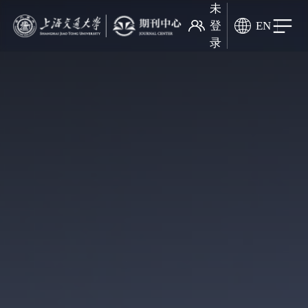
未
登
EN
录