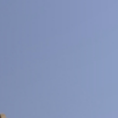
交大期刊
SJTU JOURNAL CENTER