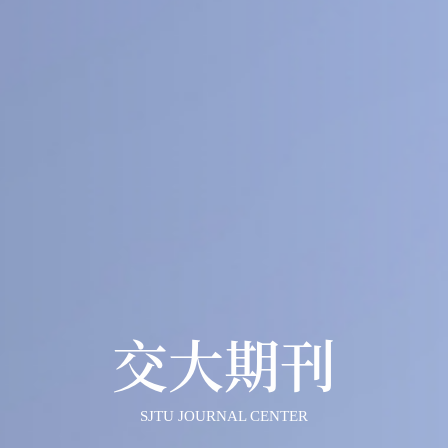
40
1
+
医工交叉
人文社