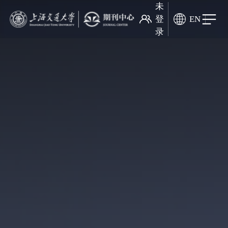
未
登
EN
录