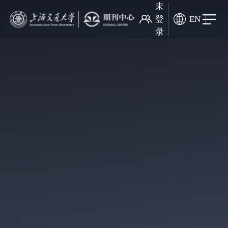
未
登
EN
录