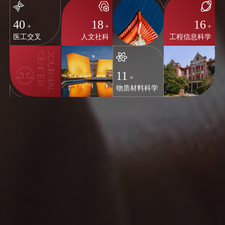
40
18
16
+
+
+
医工交叉
人文社科
工程信息科学
11
+
物质材料科学