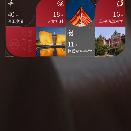
40
18
16
+
+
+
医工交叉
人文社科
工程信息科学
11
+
物质材料科学