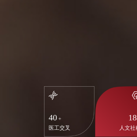
40
1
+
医工交叉
人文社