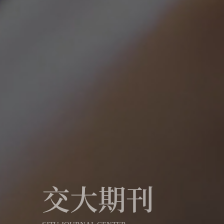
交大期刊
SJTU JOURNAL CENTER