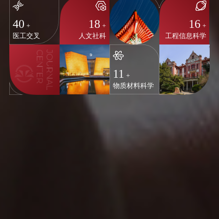
40
18
16
+
+
+
医工交叉
人文社科
工程信息科学
11
+
物质材料科学