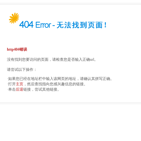
http404错误
没有找到您要访问的页面，请检查您是否输入正确url。
请尝试以下操作：
·如果您已经在地址栏中输入该网页的地址，请确认其拼写正确。
·打开
主页
，然后查找指向您感兴趣信息的链接。
·单击
后退
链接，尝试其他链接。