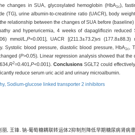
 the changes in SUA, glycosylated hemoglobin (HbA
), fas
1c
eride (TG), urine albumin-to-creatinine ratio (UACR), body weigh
the relationship between the changes of SUA before (baseline) 
athy and hyperuricemia, 4 weeks of dapagliflozin reduced 
06) mmol/L,
P
<0.001], UACR [(211.3±73.2)
vs
(177.8±88.3) 
tly. Systolic blood pressure, diastolic blood pressure, HbA
, 
1c
 changed (
P
>0.05). Linear regression analysis showed that the 
2
634,
R
=0.401,
P
<0.001).
Conclusions
SGLT2 could effectivel
icantly reduce serum uric acid and urinary microalbumin.
thy,
Sodium-glucose linked transporter 2 inhibitors
, 刘丽, 王锋. 钠-葡萄糖耦联转运体2抑制剂降低早期糖尿病肾病患