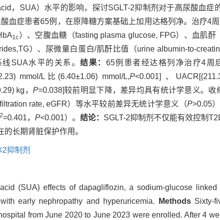
c acid，SUA）水平的影响，探讨SGLT-2抑制剂对于高尿酸血
高尿酸血症患者65例，在原降糖方案基础上加用达格列净。治疗4
HbA
）、空腹血糖（fasting plasma glucose, FPG）、血肌酐（s
1c
ycerides,TG）、尿微量白蛋白/肌酐比值（urine albumin-to-crea
线SUA水平的关系。
结果：
65例患者经达格列净治疗4周后，SUA[
.23) mmol/L比(6.40±1.06) mmol/L,
P
<0.001] 、UACR[(211.
.29) kg，
P
=0.038]较前明显下降，差异均具有统计学意义。收
 filtration rate, eGFR）等水平较前差异无统计学意义（
P
>0.0
2
=0.401，
P
<0.001）。
结论：
SGLT-2抑制剂不仅能有效控制
在的长期肾脏保护作用。
体2抑制剂
cid (SUA) effects of dapagliflozin, a sodium-glucose linked 
) with early nephropathy and hyperuricemia.
Methods
Sixty-f
ospital from June 2020 to June 2023 were enrolled. After 4 week