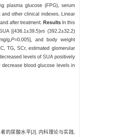
ting plasma glucose (FPG), serum
t and other clinical indexes. Linear
and after treatment.
Results
In this
SUA [(436.1±39.5)
vs
(392.2±32.2)
mg/g,
P
=0.005], and body weight
TC, TG, SCr, estimated glomerular
decreased levels of SUA positively
y decrease blood glucose levels in
者的尿酸水平[J]. 内科理论与实践,