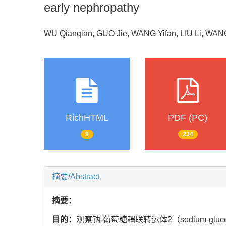
early nephropathy
WU Qianqian, GUO Jie, WANG Yifan, LIU Li, WAN
RichHTML
PDF (PC)
9
234
摘要/Abstract
摘要：
目的：
观察钠-葡萄糖耦联转运体2（sodium-glucose l