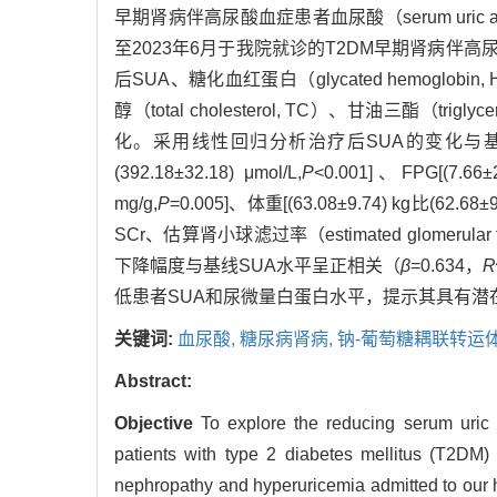
早期肾病伴高尿酸血症患者血尿酸（serum uri
至2023年6月于我院就诊的T2DM早期肾病伴
后SUA、糖化血红蛋白（glycated hemoglobin, 
醇（total cholesterol, TC）、甘油三酯（trigl
化。采用线性回归分析治疗后SUA的变化与基
(392.18±32.18) μmol/L,
P
<0.001]、FPG[(7.66±2
mg/g,
P
=0.005]、体重[(63.08±9.74) kg比(62.68±9
SCr、估算肾小球滤过率（estimated glomerular
下降幅度与基线SUA水平呈正相关（
β
=0.634，
R
低患者SUA和尿微量白蛋白水平，提示其具有潜
关键词:
血尿酸,
糖尿病肾病,
钠-葡萄糖耦联转运
Abstract:
Objective
To explore the reducing serum uric a
patients with type 2 diabetes mellitus (T2DM
nephropathy and hyperuricemia admitted to our h