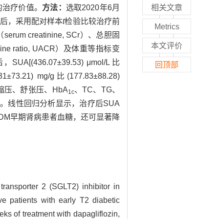
症的治疗价值。
方法：
选取2020年6月
相关文章
周后，采用配对样本
t
检验比较治疗前
Metrics
erum creatinine, SCr）、总胆固
本文评价
tinine ratio, UACR）及体重等指标变
(436.07±39.53) μmol/L 比
回顶部
31±73.21) mg/g比(177.83±88.28)
缩压、舒张压、HbA
、TC、TG、
1c
5）。线性回归分析显示，治疗后SUA
T2DM早期肾病患者血糖，还可显著降
transporter 2 (SGLT2) inhibitor in
ive patients with early T2 diabetic
s of treatment with dapagliflozin,