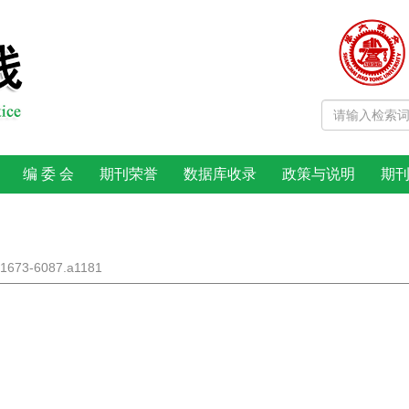
编 委 会
期刊荣誉
数据库收录
政策与说明
期
j.1673-6087.a1181