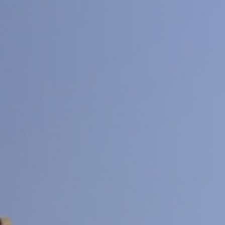
交大期刊
SJTU JOURNAL CENTER