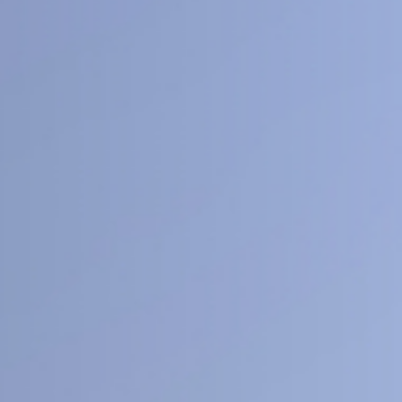
40
1
+
医工交叉
人文社