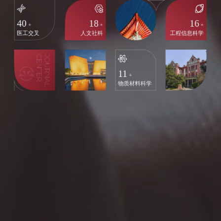
40
18
16
+
+
+
医工交叉
人文社科
工程信息科学
11
+
物质材料科学