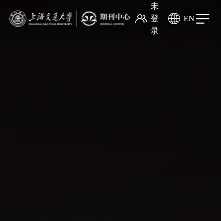
未
登
EN
录