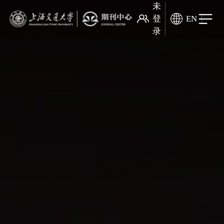
未
登
EN
录