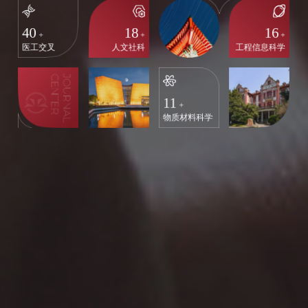
40
18
16
+
+
+
医工交叉
人文社科
工程信息科学
11
+
物质材料科学