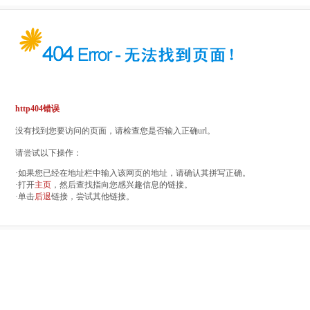
http404错误
没有找到您要访问的页面，请检查您是否输入正确url。
请尝试以下操作：
·如果您已经在地址栏中输入该网页的地址，请确认其拼写正确。
·打开
主页
，然后查找指向您感兴趣信息的链接。
·单击
后退
链接，尝试其他链接。