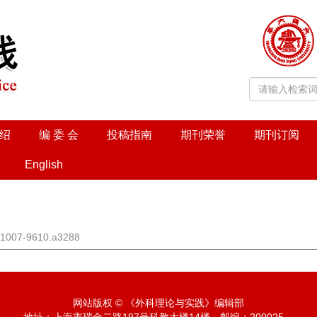
绍
编 委 会
投稿指南
期刊荣誉
期刊订阅
English
j.1007-9610.a3288
网站版权 © 《外科理论与实践》编辑部