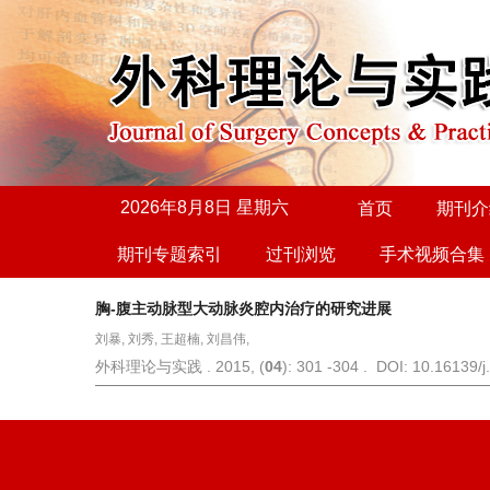
2026年8月8日 星期六
首页
期刊介
期刊专题索引
过刊浏览
手术视频合集
胸-腹主动脉型大动脉炎腔内治疗的研究进展
刘暴, 刘秀, 王超楠, 刘昌伟,
外科理论与实践 . 2015, (
04
): 301 -304 . DOI: 10.16139/