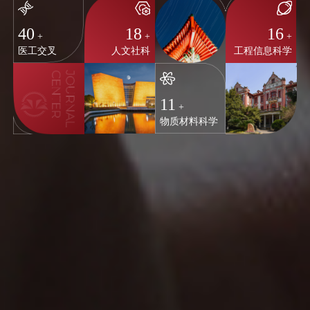
40
18
16
+
+
+
医工交叉
人文社科
工程信息科学
11
+
物质材料科学