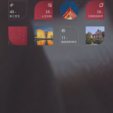
40
18
16
+
+
+
医工交叉
人文社科
工程信息科学
11
+
物质材料科学