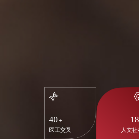
40
1
+
医工交叉
人文社