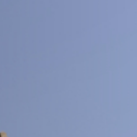
交大期刊
SJTU JOURNAL CENTER