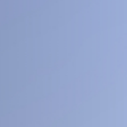
40
1
+
医工交叉
人文社