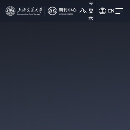
未
登
EN
录