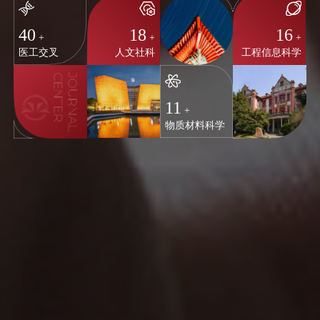
40
18
16
+
+
+
医工交叉
人文社科
工程信息科学
11
+
物质材料科学