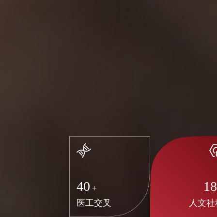
40
1
+
医工交叉
人文社